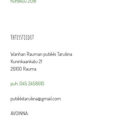
huhtikuu 2018
Yhteystiedot
Wanhan Rauman putiikki Taruliina
Kuninkaankatu 21
26100 Rauma
puh: 045 2458610
putiikkitaruliina@gmail.com
AVOINNA: