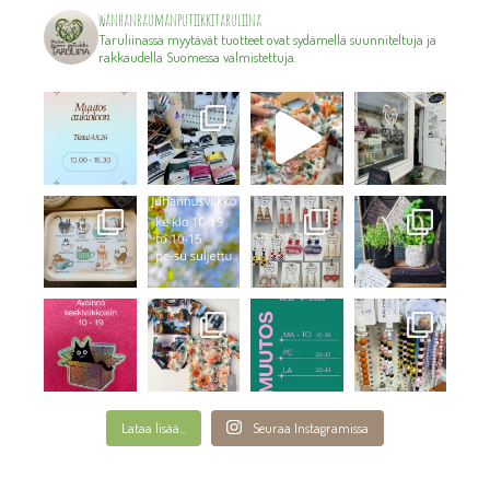
wanhanraumanputiikkitaruliina
Taruliinassa myytävät tuotteet ovat sydämellä suunniteltuja ja
rakkaudella Suomessa valmistettuja.
Lataa lisää...
Seuraa Instagramissa