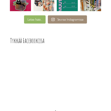
Lataa lisää...
Seuraa Instagramissa
Tykkää Facebookissa