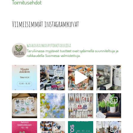
Toimitusehdot
Viimeisimmät instagramkuvat
wanhanraumanputiikkitaruliina
Taruliinassa myytävät tuotteet ovat sydämellä suunniteltuja ja
rakkaudella Suomessa valmistettuja.