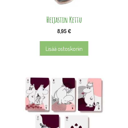
Heijastin Kettu
8,95
€
Lisää ostoskoriin