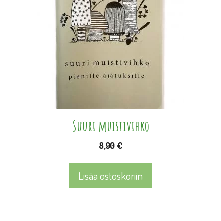
Suuri muistivihko
8,90
€
Lisää ostoskoriin