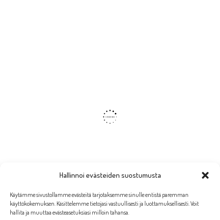
Hallinnoi evästeiden suostumusta
Käytämme sivustollamme evästeitä tarjotaksemme sinulle entistä paremman
käyttökokemuksen. Käsittelemme tietojasi vastuullisesti ja luottamuksellisesti. Voit
hallita ja muuttaa evästeasetuksiasi milloin tahansa.