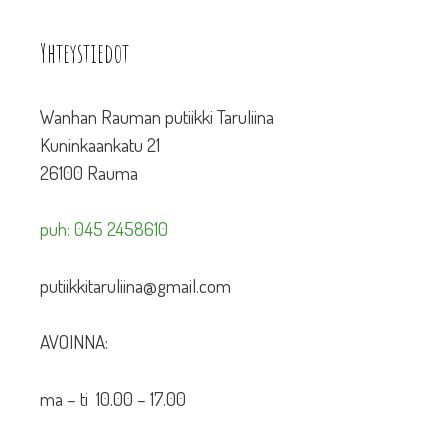
Yhteystiedot
Wanhan Rauman putiikki Taruliina
Kuninkaankatu 21
26100 Rauma
puh: 045 2458610
putiikkitaruliina@gmail.com
AVOINNA:
ma – ti 10.00 – 17.00