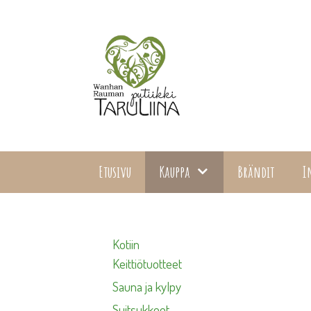
Siirry
sisältöön
Etusivu
Kauppa
Brändit
I
Kotiin
Keittiötuotteet
Sauna ja kylpy
Suitsukkeet