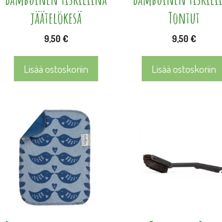
jäätelökesä
Tontut
9,50
€
9,50
€
Lisää ostoskoriin
Lisää ostoskoriin