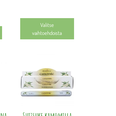
14,95 €
-
16,95 €
Valitse
vaihtoehdoista
ina
Suitsuke kamomilla