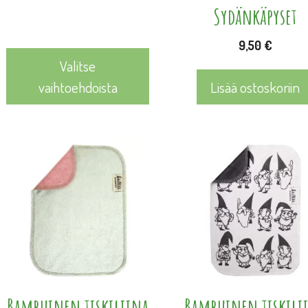
Sydänkäpyset
9,50
€
Valitse
vaihtoehdoista
Lisää ostoskoriin
Bambuinen tiskiliina
Bambuinen tiskili