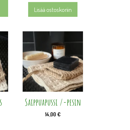
Lisää ostoskoriin
s
Saippuapussi /-pesin
14,00
€