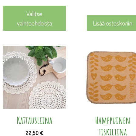
Valitse
vaihtoehdoista
Lisää ostoskoriin
Tällä
tuotteella
on
useampi
muunnelma.
Voit
tehdä
valinnat
Kattausliina
Hamppuinen
tuotteen
tiskiliina
22,50
€
sivulla.