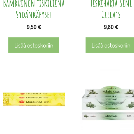
Bambuinen tiskiliina
Tiskiharja Sini
Sydänkäpyset
Cilla’s
9,50
€
9,80
€
Lisää ostoskoriin
Lisää ostoskoriin