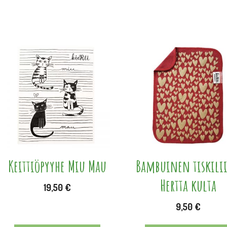
Keittiöpyyhe Miu Mau
Bambuinen tiskili
Hertta kulta
19,50
€
9,50
€