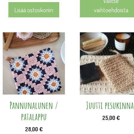
Valitse
Lisää ostoskoriin
vaihtoehdoista
Tällä
tuotteella
on
useampi
muunnelma.
Voit
tehdä
valinnat
Pannunalunen /
Juutti pesukinna
tuotteen
patalappu
25,00
€
sivulla.
28,00
€