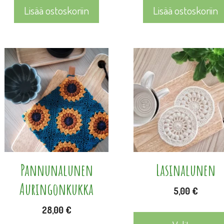
Lisää ostoskoriin
Lisää ostoskoriin
Tällä
tuotteella
on
useampi
muunnelma.
Voit
tehdä
valinnat
Pannunalunen
Lasinalunen
tuotteen
Auringonkukka
5,00
€
sivulla.
28,00
€