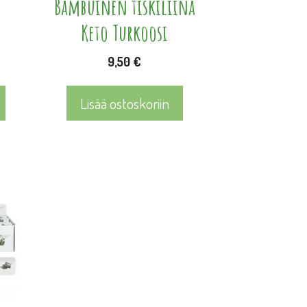
Bambuinen tiskiliina
Keto Turkoosi
9,50
€
Lisää ostoskoriin