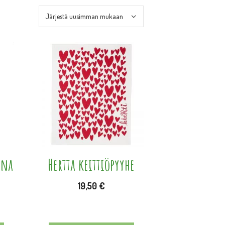
ina
Hertta keittiöpyyhe
19,50
€