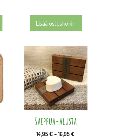
Lisää ostoskoriin
Tällä
tuotteella
on
useampi
muunnelma.
Voit
tehdä
valinnat
Saippua-alusta
tuotteen
Hintaluokka:
14,95
€
–
16,95
€
sivulla.