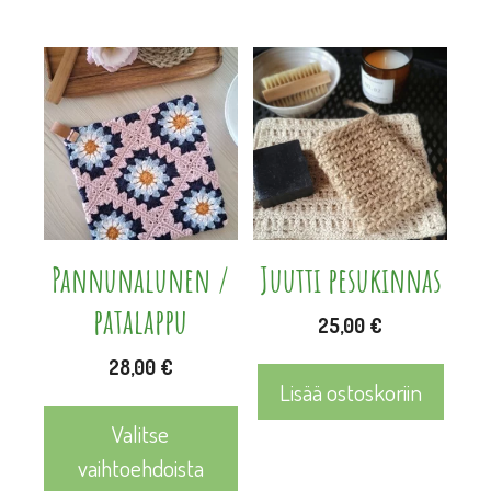
Pannunalunen /
Juutti pesukinnas
patalappu
25,00
€
28,00
€
Lisää ostoskoriin
Valitse
vaihtoehdoista