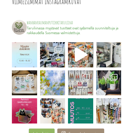
Viimeisimmät instagramkuvat
wanhanraumanputiikkitaruliina
Taruliinassa myytävät tuotteet ovat sydämellä suunniteltuja ja
rakkaudella Suomessa valmistettuja.