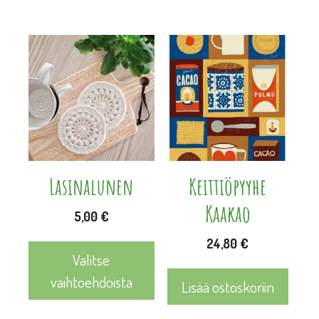
Lasinalunen
Keittiöpyyhe
Kaakao
5,00
€
24,80
€
Valitse
vaihtoehdoista
Lisää ostoskoriin