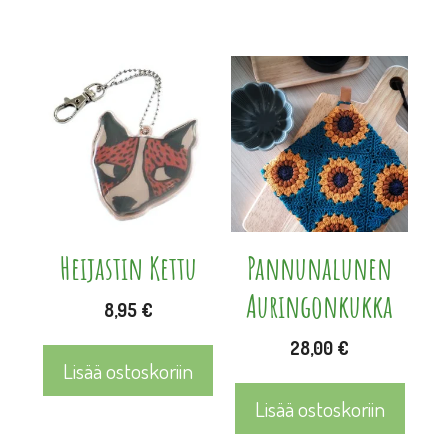
Heijastin Kettu
Pannunalunen
Auringonkukka
8,95
€
28,00
€
Lisää ostoskoriin
Lisää ostoskoriin