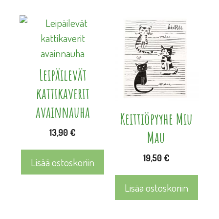
Leipäilevät
kattikaverit
avainnauha
Keittiöpyyhe Miu
13,90
€
Mau
19,50
€
Lisää ostoskoriin
Lisää ostoskoriin