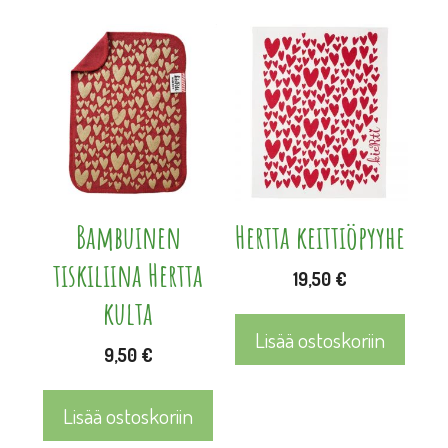
Bambuinen
Hertta keittiöpyyhe
tiskiliina Hertta
19,50
€
kulta
Lisää ostoskoriin
9,50
€
Lisää ostoskoriin