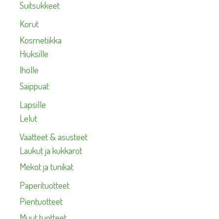
Suitsukkeet
Korut
Kosmetiikka
Hiuksille
Iholle
Saippuat
Lapsille
Lelut
Vaatteet & asusteet
Laukut ja kukkarot
Mekot ja tunikat
Paperituotteet
Pientuotteet
Muut tuotteet