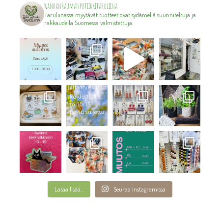
wanhanraumanputiikkitaruliina
Taruliinassa myytävät tuotteet ovat sydämellä suunniteltuja ja
rakkaudella Suomessa valmistettuja.
Lataa lisää...
Seuraa Instagramissa