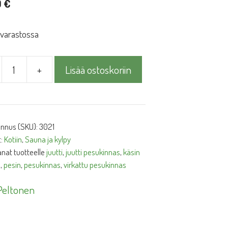
0
€
 varastossa
+
Lisää ostoskoriin
innas
ä
unnus (SKU):
3021
t:
Kotiin
,
Sauna ja kylpy
nat tuotteelle
juutti
,
juutti pesukinnas
,
käsin
u
,
pesin
,
pesukinnas
,
virkattu pesukinnas
 Peltonen