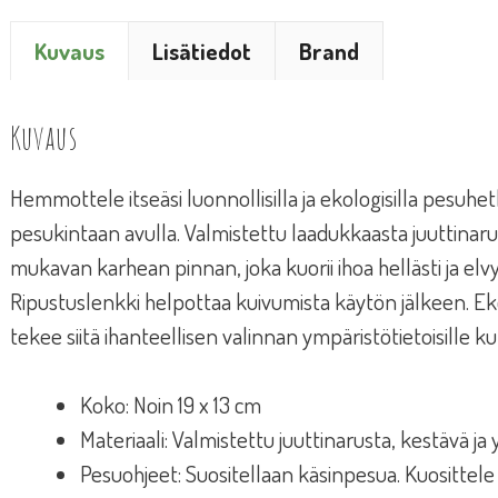
Kuvaus
Lisätiedot
Brand
Kuvaus
Hemmottele itseäsi luonnollisilla ja ekologisilla pesuhe
pesukintaan avulla. Valmistettu laadukkaasta juuttinar
mukavan karhean pinnan, joka kuorii ihoa hellästi ja elv
Ripustuslenkki helpottaa kuivumista käytön jälkeen. Ek
tekee siitä ihanteellisen valinnan ympäristötietoisille kul
Koko: Noin 19 x 13 cm
Materiaali: Valmistettu juuttinarusta, kestävä ja
Pesuohjeet: Suositellaan käsinpesua. Kuosittele