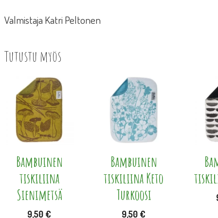
Valmistaja Katri Peltonen
Tutustu myös
Tällä
tuotte
on
useam
muunn
Voit
Bambuinen
Bambuinen
Ba
tehdä
tiskiliina
tiskiliina Keto
tiski
valinn
Sienimetsä
Turkoosi
tuott
9,50
€
9,50
€
sivulla.