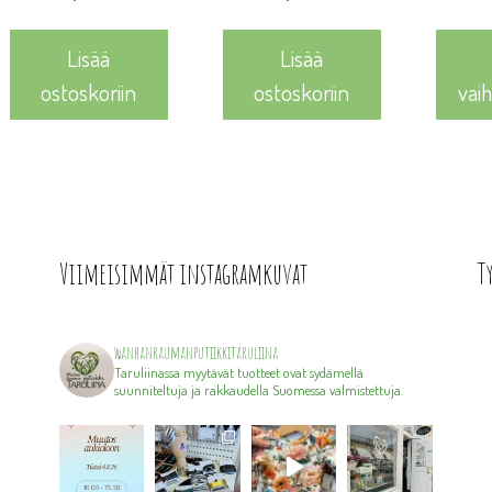
Lisää
Lisää
ostoskoriin
ostoskoriin
vai
Viimeisimmät instagramkuvat
T
wanhanraumanputiikkitaruliina
Taruliinassa myytävät tuotteet ovat sydämellä
suunniteltuja ja rakkaudella Suomessa valmistettuja.