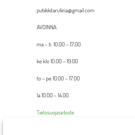
putiikkitaruliina@gmail.com
AVOINNA:
ma – ti 10.00 – 17.00
ke klo 10.00 – 19.00
to – pe 10.00 – 17.00
la 10.00 – 14.00
Tietosuojaseloste
Toimitusehdot