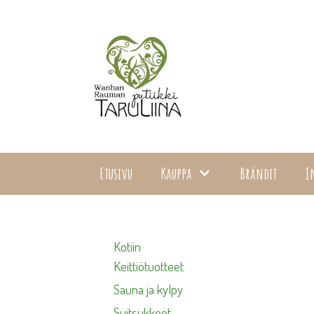
Siirry
sisältöön
Etusivu
Kauppa
Brändit
I
Kotiin
Keittiötuotteet
Sauna ja kylpy
Suitsukkeet