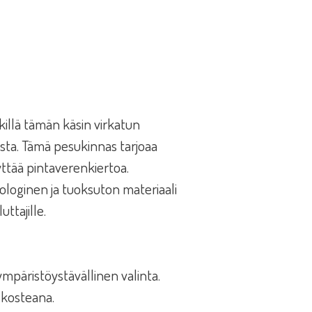
tkillä tämän käsin virkatun
usta. Tämä pesukinnas tarjoaa
yttää pintaverenkiertoa.
ologinen ja tuoksuton materiaali
uttajille.
 ympäristöystävällinen valinta.
 kosteana.