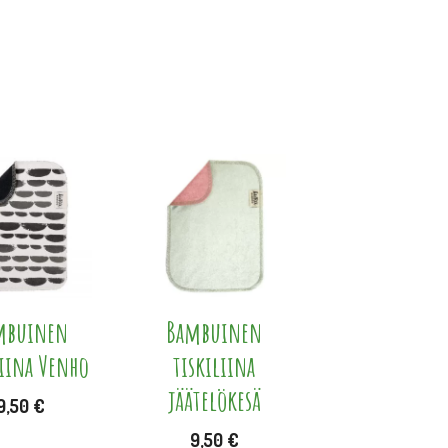
ella
pi
elma.
mbuinen
Bambuinen
liina Venho
tiskiliina
at
jäätelökesä
9,50
€
een
9,50
€