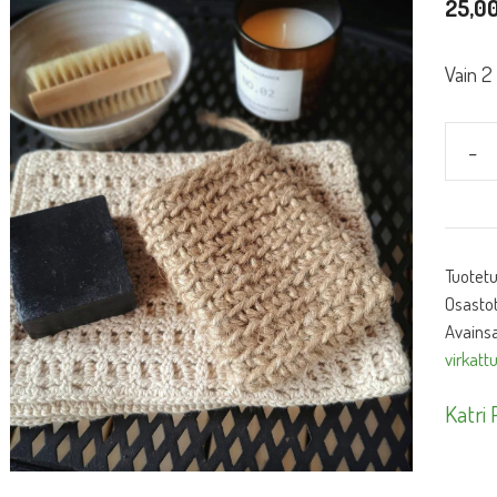
25,0
Vain 2
-
Juutti
pesuk
määr
Tuotet
Osasto
Avainsa
virkatt
Katri