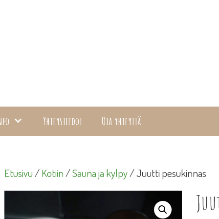
nfo
Yhteystiedot
Ota yhteyttä
Etusivu
/
Kotiin
/
Sauna ja kylpy
/ Juutti pesukinnas
Juu