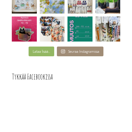
Lataa lisää...
Seuraa Instagramissa
Tykkää Facebookissa