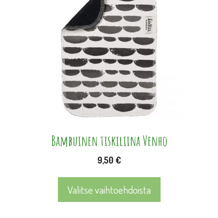
tuotteella
on
useampi
muunnelma.
Voit
tehdä
valinnat
tuotteen
sivulla.
Bambuinen tiskiliina Venho
9,50
€
Valitse vaihtoehdoista