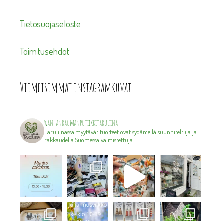
Tietosuojaseloste
Toimitusehdot
Viimeisimmät instagramkuvat
wanhanraumanputiikkitaruliina
Taruliinassa myytävät tuotteet ovat sydämellä suunniteltuja ja
rakkaudella Suomessa valmistettuja.