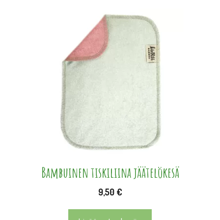
Bambuinen tiskiliina jäätelökesä
9,50
€