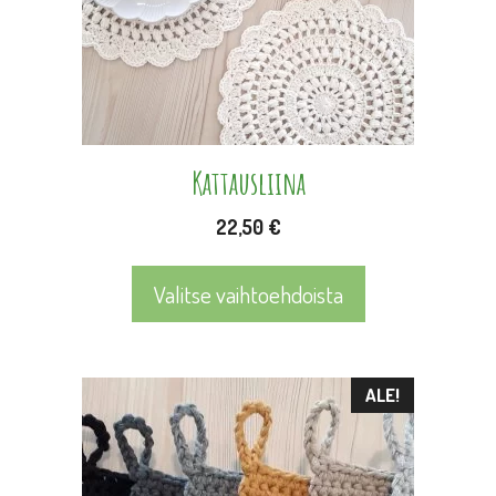
Voit
tehdä
valinnat
tuotteen
sivulla.
Kattausliina
22,50
€
Valitse vaihtoehdoista
Tällä
ALE!
tuotteella
on