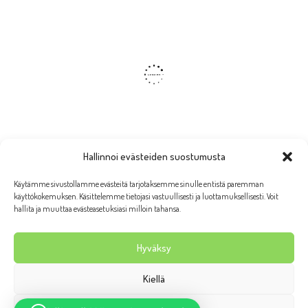
Hallinnoi evästeiden suostumusta
Käytämme sivustollamme evästeitä tarjotaksemme sinulle entistä paremman
käyttökokemuksen. Käsittelemme tietojasi vastuullisesti ja luottamuksellisesti. Voit
hallita ja muuttaa evästeasetuksiasi milloin tahansa.
Hyväksy
Kiellä
Wanhan Rauman putiikki Taruliina 2026 | Ulkoasu:
AllaQuun