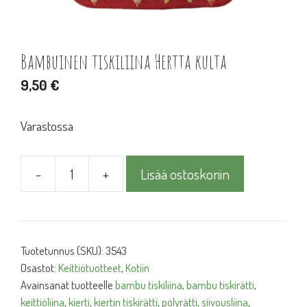
Bambuinen tiskiliina Hertta kulta
9,50
€
Varastossa
-
+
Lisää ostoskoriin
Bambuinen
tiskiliina
Hertta
kulta
Tuotetunnus (SKU):
3543
määrä
Osastot:
Keittiötuotteet
,
Kotiin
Avainsanat tuotteelle
bambu tiskiliina
,
bambu tiskirätti
,
keittiöliina
,
kierti
,
kiertin tiskirätti
,
pölyrätti
,
siivousliina
,