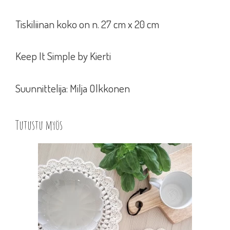
Tiskiliinan koko on n. 27 cm x 20 cm
Keep It Simple by Kierti
Suunnittelija: Milja Olkkonen
Tutustu myös
Tällä
tuotteella
on
useampi
muunnelma.