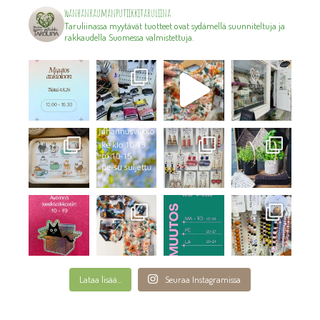
wanhanraumanputiikkitaruliina
Taruliinassa myytävät tuotteet ovat sydämellä suunniteltuja ja
rakkaudella Suomessa valmistettuja.
Lataa lisää...
Seuraa Instagramissa