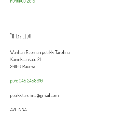
huhtikuu 2018
Yhteystiedot
Wanhan Rauman putiikki Taruliina
Kuninkaankatu 21
26100 Rauma
puh: 045 2458610
putiikkitaruliina@gmail.com
AVOINNA: