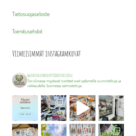
Tietosuojaseloste
Toimitusehdot
Viimeisimmät instagramkuvat
wanhanraumanputiikkitaruliina
Taruliinassa myytävät tuotteet ovat sydämellä suunniteltuja ja
rakkaudella Suomessa valmistettuja.