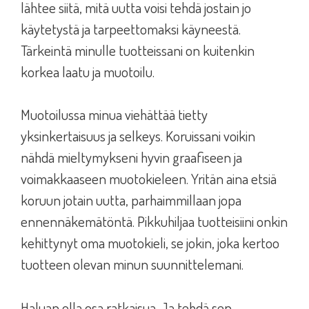
lähtee siitä, mitä uutta voisi tehdä jostain jo
käytetystä ja tarpeettomaksi käyneestä.
Tärkeintä minulle tuotteissani on kuitenkin
korkea laatu ja muotoilu.
Muotoilussa minua viehättää tietty
yksinkertaisuus ja selkeys. Koruissani voikin
nähdä mieltymykseni hyvin graafiseen ja
voimakkaaseen muotokieleen. Yritän aina etsiä
koruun jotain uutta, parhaimmillaan jopa
ennennäkemätöntä. Pikkuhiljaa tuotteisiini onkin
kehittynyt oma muotokieli, se jokin, joka kertoo
tuotteen olevan minun suunnittelemani.
Haluan olla osa ratkaisua. Ja tehdä sen