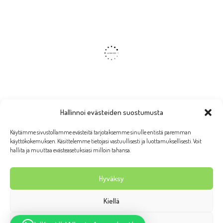
Hallinnoi evästeiden suostumusta
Käytämme sivustollamme evästeitä tarjotaksemme sinulle entistä paremman
käyttökokemuksen. Käsittelemme tietojasi vastuullisesti ja luottamuksellisesti. Voit
hallita ja muuttaa evästeasetuksiasi milloin tahansa.
Hyväksy
Kiellä
Wanhan Rauman putiikki Taruliina 2026 | Ulkoasu:
AllaQuun