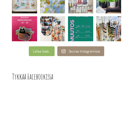
Lataa lisää...
Seuraa Instagramissa
Tykkää Facebookissa