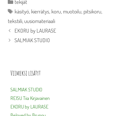
Kategoriat
tekijät
Avainsanat
käsityö
,
kierrätys
,
koru
,
muotoilu
,
pitsikoru
,
tekstiili
,
uusiomateriaali
EKORU by LAURASE
SALMIAK STUDIO
Viimeksi lisätyt
SALMIAK STUDIO
REISU Tiia Kirjavainen
EKORU by LAURASE
Beloved by Brunou