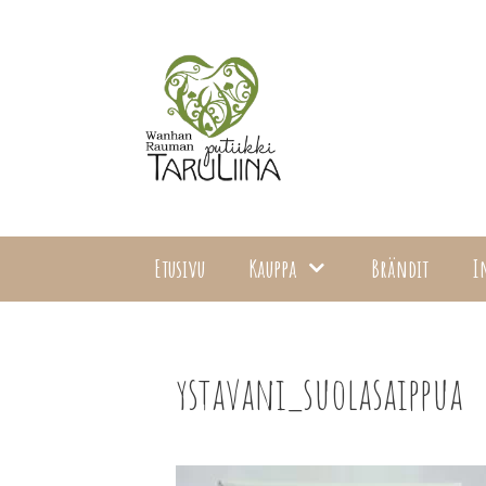
Siirry
sisältöön
Etusivu
Kauppa
Brändit
I
ystavani_suolasaippua