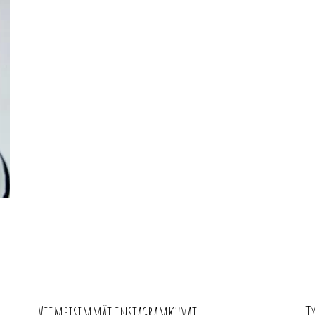
Viimeisimmät instagramkuvat
T