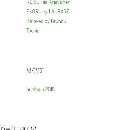
REISU Tiia Kirjavainen
EKORU by LAURASE
Beloved by Brunou
Tuokio
Arkistot
huhtikuu 2018
ykkää Facebookissa