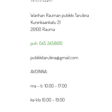
Wanhan Rauman putiikki Taruliina
Kuninkaankatu 21
26100 Rauma
puh: 045 2458610
putiikkitaruliina@gmail.com
AVOINNA:
ma – ti 10.00 – 17.00
ke klo 10.00 – 19.00