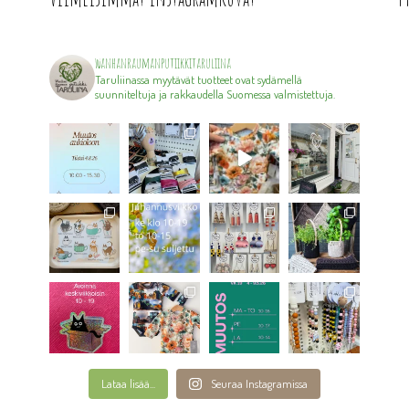
wanhanraumanputiikkitaruliina
Taruliinassa myytävät tuotteet ovat sydämellä
suunniteltuja ja rakkaudella Suomessa valmistettuja.
Lataa lisää...
Seuraa Instagramissa