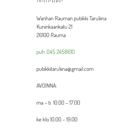
Wanhan Rauman putiikki Taruliina
Kuninkaankatu 21
26100 Rauma
puh: 045 2458610
putiikkitaruliina@gmail.com
AVOINNA:
ma – ti 10.00 – 17.00
ke klo 10.00 – 19.00