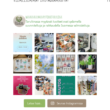
wanhanraumanputiikkitaruliina
Taruliinassa myytävät tuotteet ovat sydämellä
suunniteltuja ja rakkaudella Suomessa valmistettuja.
Lataa lisää...
Seuraa Instagramissa