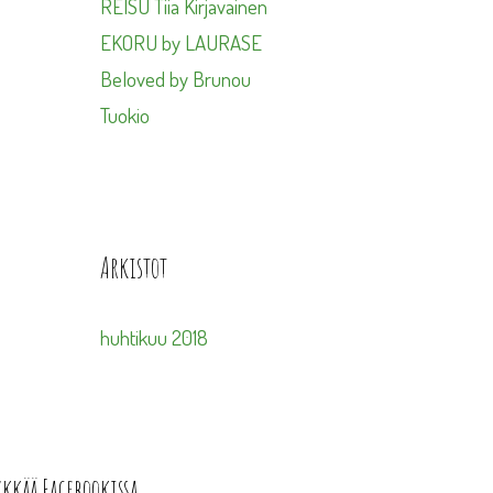
REISU Tiia Kirjavainen
EKORU by LAURASE
Beloved by Brunou
Tuokio
Arkistot
huhtikuu 2018
ykkää Facebookissa