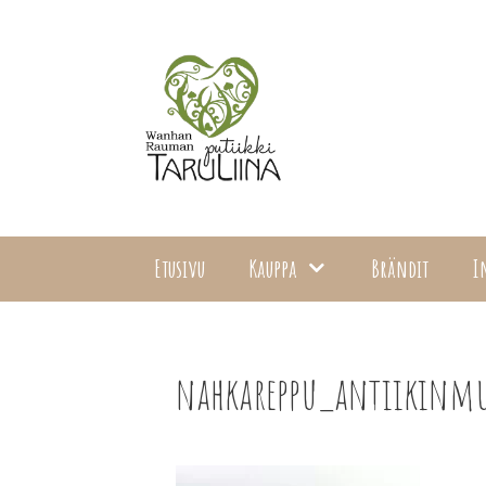
Siirry
sisältöön
Etusivu
Kauppa
Brändit
I
nahkareppu_antiikinmu