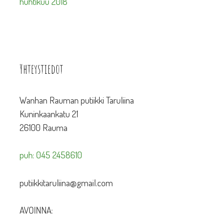
huhtikuu 2018
Yhteystiedot
Wanhan Rauman putiikki Taruliina
Kuninkaankatu 21
26100 Rauma
puh: 045 2458610
putiikkitaruliina@gmail.com
AVOINNA: