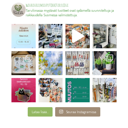
wanhanraumanputiikkitaruliina
Taruliinassa myytävät tuotteet ovat sydämellä suunniteltuja ja
rakkaudella Suomessa valmistettuja.
Lataa lisää...
Seuraa Instagramissa