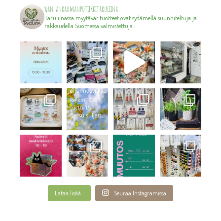
wanhanraumanputiikkitaruliina
Taruliinassa myytävät tuotteet ovat sydämellä suunniteltuja ja
rakkaudella Suomessa valmistettuja.
Lataa lisää...
Seuraa Instagramissa