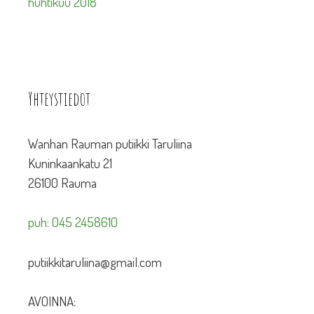
huhtikuu 2018
Yhteystiedot
Wanhan Rauman putiikki Taruliina
Kuninkaankatu 21
26100 Rauma
puh: 045 2458610
putiikkitaruliina@gmail.com
AVOINNA: