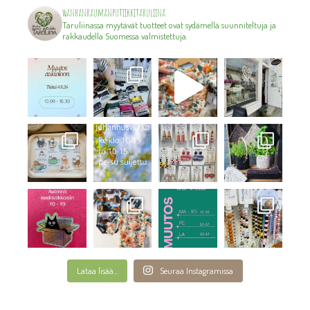
wanhanraumanputiikkitaruliina
Taruliinassa myytävät tuotteet ovat sydämellä suunniteltuja ja
rakkaudella Suomessa valmistettuja.
Lataa lisää...
Seuraa Instagramissa