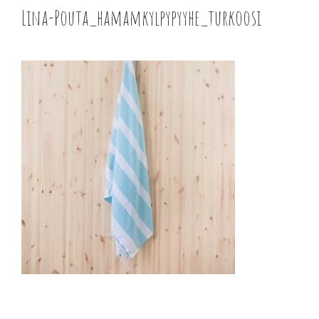
Lina-Pouta_hamamkylpypyyhe_turkoosi