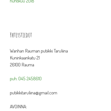
huhtikuu 2018
Yhteystiedot
Wanhan Rauman putiikki Taruliina
Kuninkaankatu 21
26100 Rauma
puh: 045 2458610
putiikkitaruliina@gmail.com
AVOINNA: