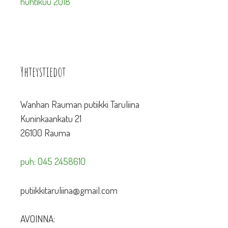
huhtikuu 2018
Yhteystiedot
Wanhan Rauman putiikki Taruliina
Kuninkaankatu 21
26100 Rauma
puh: 045 2458610
putiikkitaruliina@gmail.com
AVOINNA: