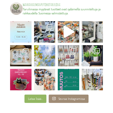
wanhanraumanputiikkitaruliina
Taruliinassa myytävät tuotteet ovat sydämellä suunniteltuja ja
rakkaudella Suomessa valmistettuja.
Lataa lisää...
Seuraa Instagramissa