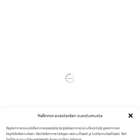
Hallinnoi evästeiden suostumusta
Käytämme sivustollamme evästeitä tarjotaksemme sinulle entistä paremman
käyttökokemuksen. Käsittelemme tietojasi vastuullisesti ja luottamuksellisesti. Voit
hallita ja muuttaa evästeasetuksiasi milloin tahansa.