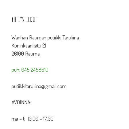
Yhteystiedot
Wanhan Rauman putiikki Taruliina
Kuninkaankatu 21
26100 Rauma
puh: 045 2458610
putiikkitaruliina@gmail.com
AVOINNA:
ma – ti 10.00 – 17.00