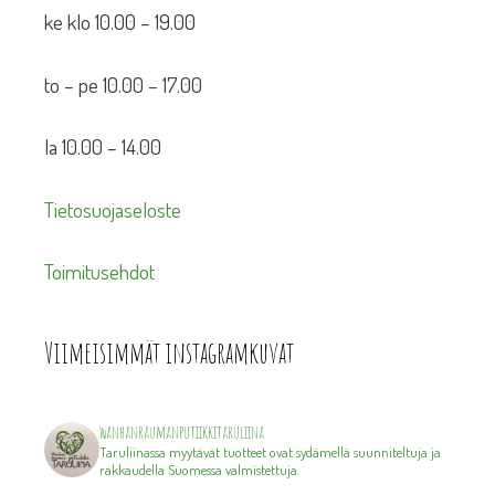
ke klo 10.00 – 19.00
to – pe 10.00 – 17.00
la 10.00 – 14.00
Tietosuojaseloste
Toimitusehdot
Viimeisimmät instagramkuvat
wanhanraumanputiikkitaruliina
Taruliinassa myytävät tuotteet ovat sydämellä suunniteltuja ja
rakkaudella Suomessa valmistettuja.