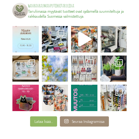
wanhanraumanputiikkitaruliina
Taruliinassa myytävät tuotteet ovat sydämellä suunniteltuja ja
rakkaudella Suomessa valmistettuja.
Lataa lisää...
Seuraa Instagramissa