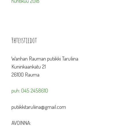
huhtikuu 2018
Yhteystiedot
Wanhan Rauman putiikki Taruliina
Kuninkaankatu 21
26100 Rauma
puh: 045 2458610
putiikkitaruliina@gmail.com
AVOINNA: