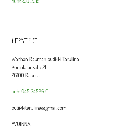
huhtikuu 2018
Yhteystiedot
Wanhan Rauman putiikki Taruliina
Kuninkaankatu 21
26100 Rauma
puh: 045 2458610
putiikkitaruliina@gmail.com
AVOINNA: