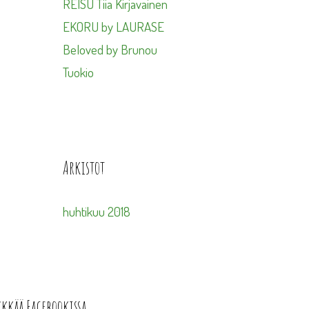
REISU Tiia Kirjavainen
EKORU by LAURASE
Beloved by Brunou
Tuokio
Arkistot
huhtikuu 2018
ykkää Facebookissa