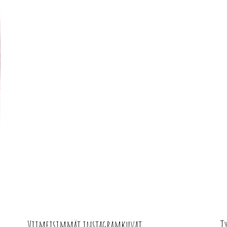
Viimeisimmät instagramkuvat
T