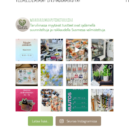
wanhanraumanputiikkitaruliina
Taruliinassa myytävät tuotteet ovat sydämellä
suunniteltuja ja rakkaudella Suomessa valmistettuja.
Lataa lisää...
Seuraa Instagramissa