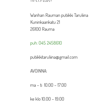
Wanhan Rauman putiikki Taruliina
Kuninkaankatu 21
26100 Rauma
puh: 045 2458610
putiikkitaruliina@gmail.com
AVOINNA:
ma – ti 10.00 – 17.00
ke klo 10.00 – 19.00