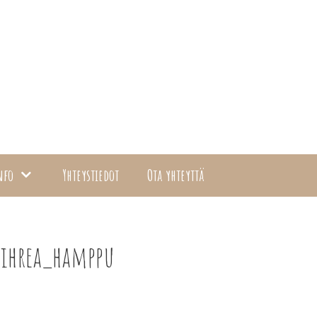
nfo
Yhteystiedot
Ota yhteyttä
vihrea_hamppu