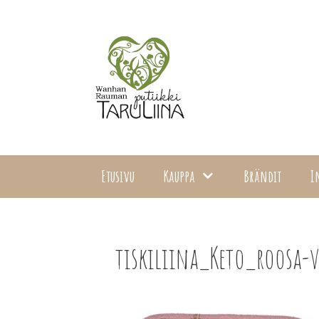
Siirry
sisältöön
Etusivu
Kauppa
Brändit
I
tiskiliina_Keto_roosa-