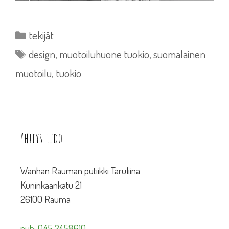
Kategoriat
tekijät
Avainsanat
design
,
muotoiluhuone tuokio
,
suomalainen
muotoilu
,
tuokio
Yhteystiedot
Wanhan Rauman putiikki Taruliina
Kuninkaankatu 21
26100 Rauma
puh: 045 2458610