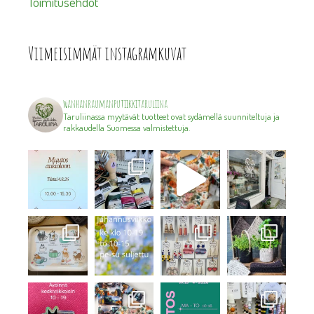
Toimitusehdot
Viimeisimmät instagramkuvat
wanhanraumanputiikkitaruliina
Taruliinassa myytävät tuotteet ovat sydämellä suunniteltuja ja
rakkaudella Suomessa valmistettuja.