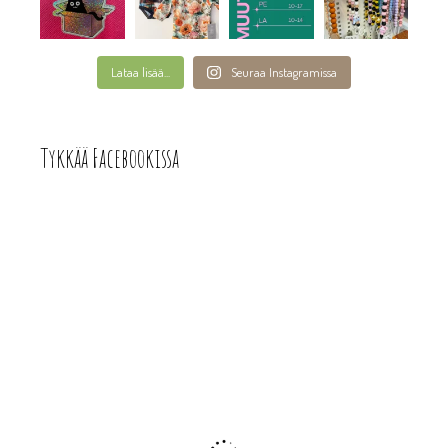
Lataa lisää...
Seuraa Instagramissa
Tykkää Facebookissa