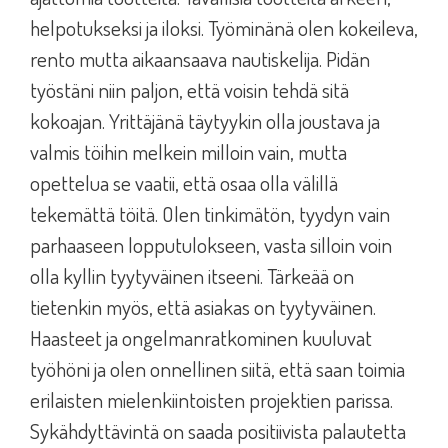
helpotukseksi ja iloksi. Työminänä olen kokeileva,
rento mutta aikaansaava nautiskelija. Pidän
työstäni niin paljon, että voisin tehdä sitä
kokoajan. Yrittäjänä täytyykin olla joustava ja
valmis töihin melkein milloin vain, mutta
opettelua se vaatii, että osaa olla välillä
tekemättä töitä. Olen tinkimätön, tyydyn vain
parhaaseen lopputulokseen, vasta silloin voin
olla kyllin tyytyväinen itseeni. Tärkeää on
tietenkin myös, että asiakas on tyytyväinen.
Haasteet ja ongelmanratkominen kuuluvat
työhöni ja olen onnellinen siitä, että saan toimia
erilaisten mielenkiintoisten projektien parissa.
Sykähdyttävintä on saada positiivista palautetta