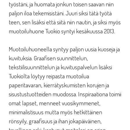
työstäni, ja huomata jonkun toisen saavan niin
paljon iloa tekemisistäni. Juuri siksi tätä työtä
teen, sen lisäksi että siitä niin nautin, ja siksi myös
muotoiluhuone Tuokio syntyi kesäkuussa 2013.
Muotoiluhuoneella syntyy paljon uusia kuoseja ja
kuvituksia. Graafisen suunnittelun,
tekstiilisuunnittelun ja kuvituspalvelun lisäksi
Tuokiolta löytyy reipasta muotoilua
paperitavaran, kierrätyskumisten korujen ja
sisustustuotteiden muodossa. Inspiraationa toimii
omat lapset, menneet vuosikymmenet,
minimalistisuus mutta myös hetkittäinen
rönsyily, graafisuus ja ihan jokapäiväinen,
tavallinen arki: kaatunut maitolasi on arjen