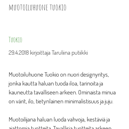
muotoiluhuone tuokio
Tuokio
29.4.2018
kirjoittaja
Taruliina putiikki
Muotoiluhuone Tuokio on nuori designyritys,
jonka kautta haluan tuoda iloa, tarinoita ja
kauneutta tavalliseen arkeen. Ominaista minua
on värit, ilo, tietynlainen minimalistisuus ja juju.
Muotoilijana haluan luoda vahvoja, kestäviä ja
ajattomia tuotteita. Tavallisia tuotteita arkeen,