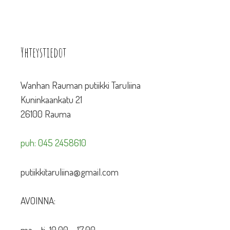
Yhteystiedot
Wanhan Rauman putiikki Taruliina
Kuninkaankatu 21
26100 Rauma
puh: 045 2458610
putiikkitaruliina@gmail.com
AVOINNA:
ma – ti 10.00 – 17.00