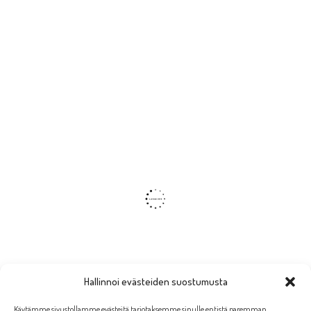
Hallinnoi evästeiden suostumusta
Käytämme sivustollamme evästeitä tarjotaksemme sinulle entistä paremman