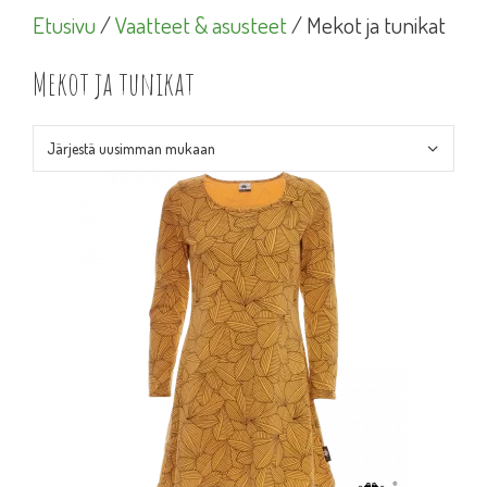
Etusivu
/
Vaatteet & asusteet
/ Mekot ja tunikat
Mekot ja tunikat
Tällä
tuotteella
on
useampi
muunnelma.
Voit
tehdä
valinnat
tuotteen