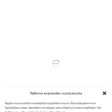
Hallinnoi evästeiden suostumusta
Käytämme sivustollamme evästeitä tarjotaksemme sinulle entistä paremman
käyttökokemuksen. Käsittelemme tietojasi vastuullisesti ja luottamuksellisesti. Voit