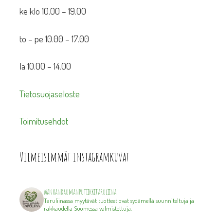
ke klo 10.00 – 19.00
to – pe 10.00 – 17.00
la 10.00 – 14.00
Tietosuojaseloste
Toimitusehdot
Viimeisimmät instagramkuvat
wanhanraumanputiikkitaruliina
Taruliinassa myytävät tuotteet ovat sydämellä suunniteltuja ja
rakkaudella Suomessa valmistettuja.