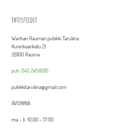
Yhteystiedot
Wanhan Rauman putiikki Taruliina
Kuninkaankatu 21
26100 Rauma
puh: 045 2458610
putiikkitaruliina@gmail.com
AVOINNA:
ma – ti 10.00 – 17.00