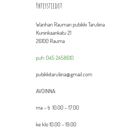
Yhteystiedot
Wanhan Rauman putiikki Taruliina
Kuninkaankatu 21
26100 Rauma
puh: 045 2458610
putiikkitaruliina@gmail.com
AVOINNA:
ma – ti 10.00 – 17.00
ke klo 10.00 – 19.00