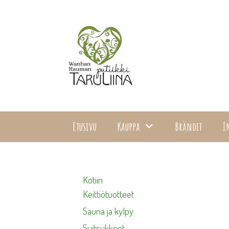
Siirry
sisältöön
Etusivu
Kauppa
Brändit
I
Kotiin
Keittiötuotteet
Sauna ja kylpy
Suitsukkeet