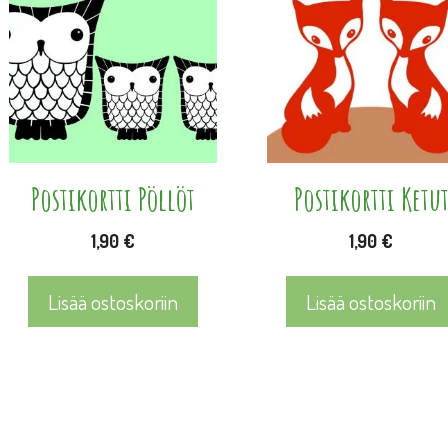
Postikortti Pöllöt
Postikortti Ketu
1,90
€
1,90
€
Lisää ostoskoriin
Lisää ostoskoriin