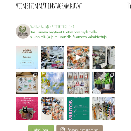
Viimeisimmät instagramkuvat
T
wanhanraumanputiikkitaruliina
Taruliinassa myytävät tuotteet ovat sydämellä
suunniteltuja ja rakkaudella Suomessa valmistettuja.
Lataa lisää...
Seuraa Instagramissa