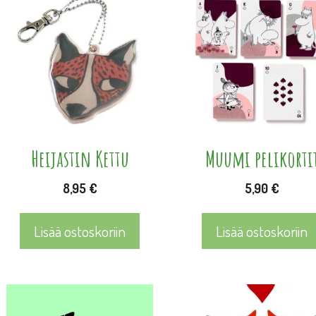
Heijastin Kettu
Muumi pelikorti
8,95
€
5,90
€
Lisää ostoskoriin
Lisää ostoskoriin