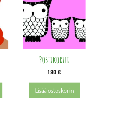
t
Postikortti
1,90
€
Lisää ostoskoriin