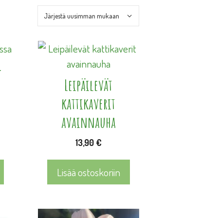
-
Leipäilevät
kattikaverit
avainnauha
13,90
€
Lisää ostoskoriin