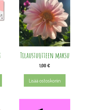
t
Tilaustuotteen maksu
1,00
€
Lisää ostoskoriin