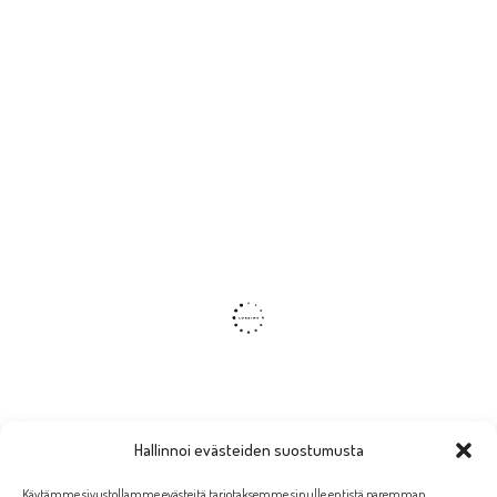
Hallinnoi evästeiden suostumusta
Käytämme sivustollamme evästeitä tarjotaksemme sinulle entistä paremman