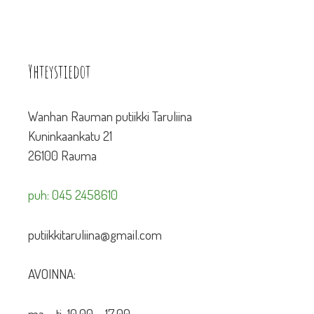
Yhteystiedot
Wanhan Rauman putiikki Taruliina
Kuninkaankatu 21
26100 Rauma
puh: 045 2458610
putiikkitaruliina@gmail.com
AVOINNA:
ma – ti 10.00 – 17.00