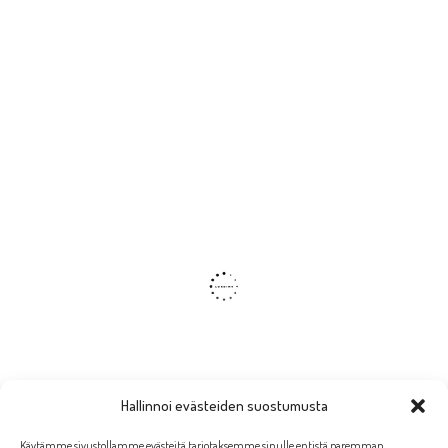
Hallinnoi evästeiden suostumusta
Käytämme sivustollamme evästeitä tarjotaksemme sinulle entistä paremman