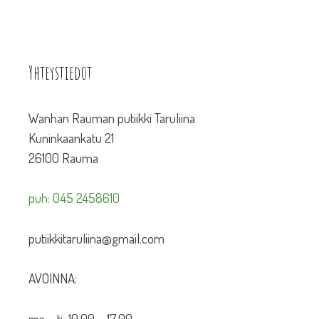
Yhteystiedot
Wanhan Rauman putiikki Taruliina
Kuninkaankatu 21
26100 Rauma
puh: 045 2458610
putiikkitaruliina@gmail.com
AVOINNA:
ma – ti 10.00 – 17.00