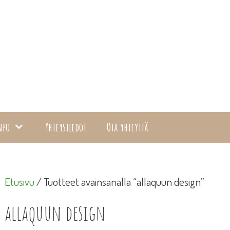
nfo
Yhteystiedot
Ota yhteyttä
Etusivu
/ Tuotteet avainsanalla “allaquun design”
allaquun design