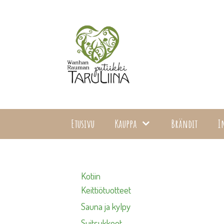
Siirry
sisältöön
Etusivu
Kauppa
Brändit
I
Kotiin
Keittiötuotteet
Sauna ja kylpy
Suitsukkeet