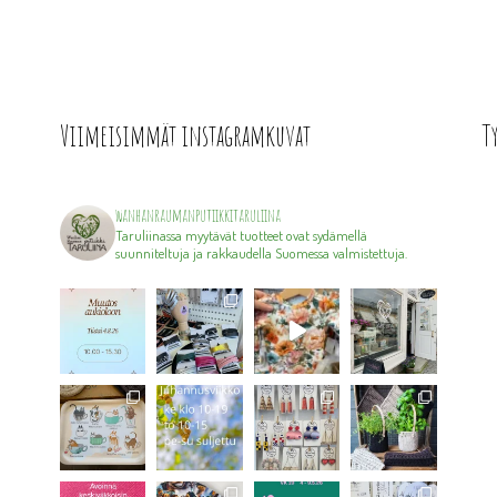
Viimeisimmät instagramkuvat
T
wanhanraumanputiikkitaruliina
Taruliinassa myytävät tuotteet ovat sydämellä
suunniteltuja ja rakkaudella Suomessa valmistettuja.