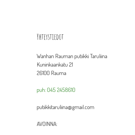
Yhteystiedot
Wanhan Rauman putiikki Taruliina
Kuninkaankatu 21
26100 Rauma
puh: 045 2458610
putiikkitaruliina@gmail.com
AVOINNA: