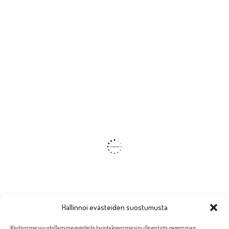
Hallinnoi evästeiden suostumusta
Käytämme sivustollamme evästeitä tarjotaksemme sinulle entistä paremman