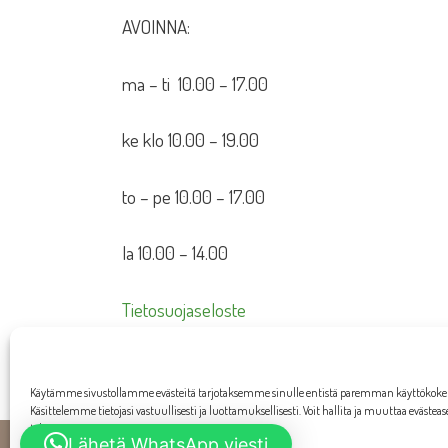
AVOINNA:
ma – ti 10.00 – 17.00
ke klo 10.00 – 19.00
to – pe 10.00 – 17.00
la 10.00 – 14.00
Tietosuojaseloste
Toimitusehdot
Käytämme sivustollamme evästeitä tarjotaksemme sinulle entistä paremman käyttökok
Käsittelemme tietojasi vastuullisesti ja luottamuksellisesti. Voit hallita ja muuttaa evästea
tahansa.
Lähetä WhatsApp viesti