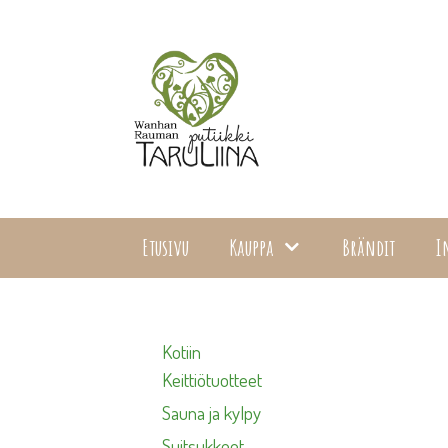
Siirry
sisältöön
Etusivu
Kauppa
Brändit
I
Kotiin
Keittiötuotteet
Sauna ja kylpy
Suitsukkeet