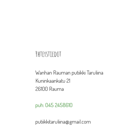
Yhteystiedot
Wanhan Rauman putiikki Taruliina
Kuninkaankatu 21
26100 Rauma
puh: 045 2458610
putiikkitaruliina@gmail.com