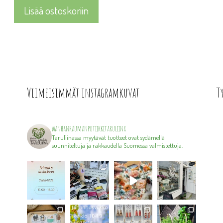
Lisää ostoskoriin
Viimeisimmät instagramkuvat
T
wanhanraumanputiikkitaruliina
Taruliinassa myytävät tuotteet ovat sydämellä
suunniteltuja ja rakkaudella Suomessa valmistettuja.