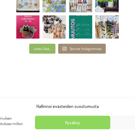
Lataa lisää...
Seuraa Instagramissa
Hallinnoi evästeiden suostumusta
emuksen.
Hyväksy
setuksiasi milloin