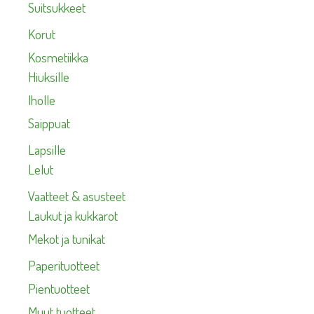
Suitsukkeet
Korut
Kosmetiikka
Hiuksille
Iholle
Saippuat
Lapsille
Lelut
Vaatteet & asusteet
Laukut ja kukkarot
Mekot ja tunikat
Paperituotteet
Pientuotteet
Muut tuotteet