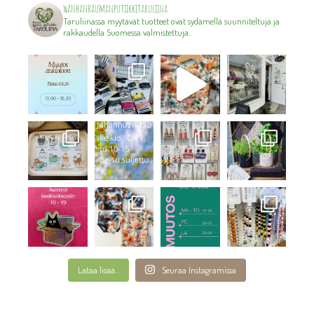
wanhanraumanputiikkitaruliina
Taruliinassa myytävät tuotteet ovat sydämellä suunniteltuja ja
rakkaudella Suomessa valmistettuja.
Lataa lisää...
Seuraa Instagramissa