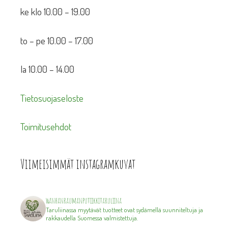
ke klo 10.00 – 19.00
to – pe 10.00 – 17.00
la 10.00 – 14.00
Tietosuojaseloste
Toimitusehdot
Viimeisimmät instagramkuvat
wanhanraumanputiikkitaruliina
Taruliinassa myytävät tuotteet ovat sydämellä suunniteltuja ja
rakkaudella Suomessa valmistettuja.