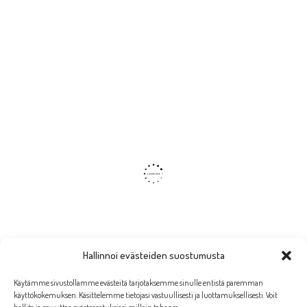
Hallinnoi evästeiden suostumusta
Käytämme sivustollamme evästeitä tarjotaksemme sinulle entistä paremman
käyttökokemuksen. Käsittelemme tietojasi vastuullisesti ja luottamuksellisesti. Voit