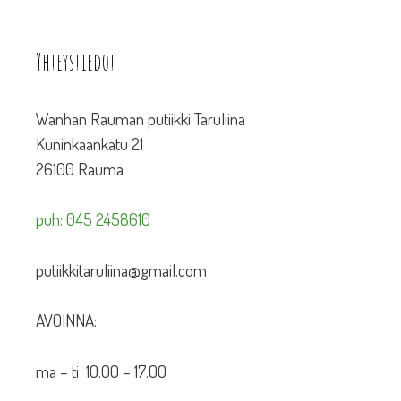
Yhteystiedot
Wanhan Rauman putiikki Taruliina
Kuninkaankatu 21
26100 Rauma
puh: 045 2458610
putiikkitaruliina@gmail.com
AVOINNA:
ma – ti 10.00 – 17.00