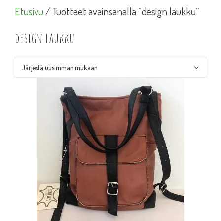
Etusivu
/ Tuotteet avainsanalla “design laukku”
design laukku
Tällä
tuotteella
on
useampi
muunnelma.
Voit
tehdä
valinnat
tuotteen