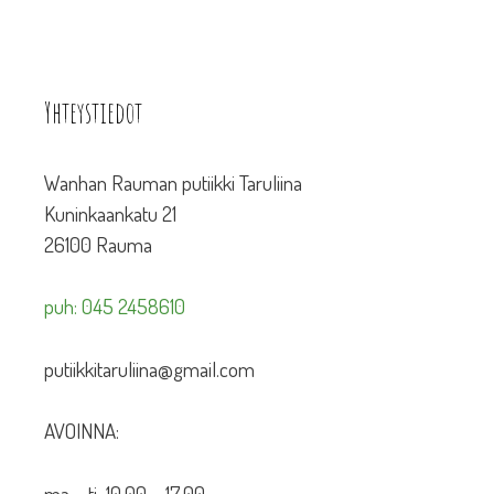
Yhteystiedot
Wanhan Rauman putiikki Taruliina
Kuninkaankatu 21
26100 Rauma
puh: 045 2458610
putiikkitaruliina@gmail.com
AVOINNA:
ma – ti 10.00 – 17.00