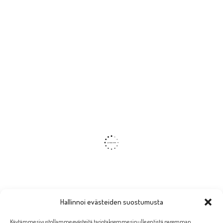
Hallinnoi evästeiden suostumusta
Käytämme sivustollamme evästeitä tarjotaksemme sinulle entistä paremman