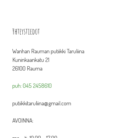
Yhteystiedot
Wanhan Rauman putiikki Taruliina
Kuninkaankatu 21
26100 Rauma
puh: 045 2458610
putiikkitaruliina@gmail.com
AVOINNA:
ma – ti 10.00 – 17.00