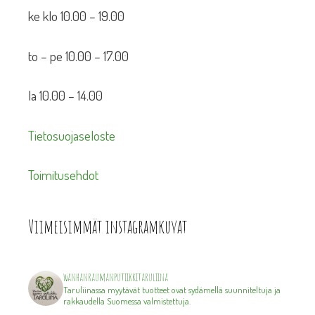
ke klo 10.00 – 19.00
to – pe 10.00 – 17.00
la 10.00 – 14.00
Tietosuojaseloste
Toimitusehdot
Viimeisimmät instagramkuvat
wanhanraumanputiikkitaruliina
Taruliinassa myytävät tuotteet ovat sydämellä suunniteltuja ja
rakkaudella Suomessa valmistettuja.