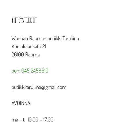
Yhteystiedot
Wanhan Rauman putiikki Taruliina
Kuninkaankatu 21
26100 Rauma
puh: 045 2458610
putiikkitaruliina@gmail.com
AVOINNA:
ma – ti 10.00 – 17.00