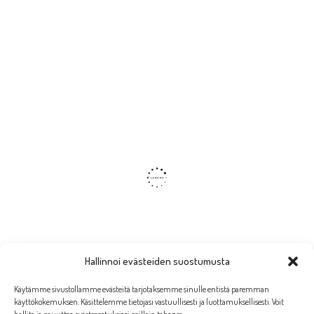
Hallinnoi evästeiden suostumusta
Käytämme sivustollamme evästeitä tarjotaksemme sinulle entistä paremman
käyttökokemuksen. Käsittelemme tietojasi vastuullisesti ja luottamuksellisesti. Voit