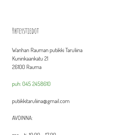
Yhteystiedot
Wanhan Rauman putiikki Taruliina
Kuninkaankatu 21
26100 Rauma
puh: 045 2458610
putiikkitaruliina@gmail.com
AVOINNA:
ma – ti 10.00 – 17.00