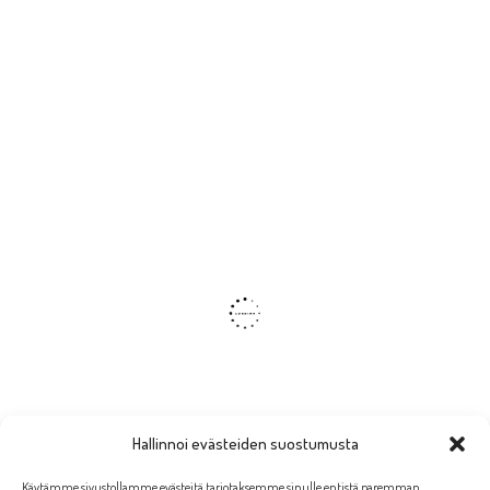
Hallinnoi evästeiden suostumusta
Käytämme sivustollamme evästeitä tarjotaksemme sinulle entistä paremman