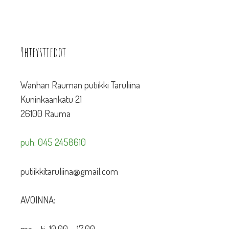
Yhteystiedot
Wanhan Rauman putiikki Taruliina
Kuninkaankatu 21
26100 Rauma
puh: 045 2458610
putiikkitaruliina@gmail.com
AVOINNA:
ma – ti 10.00 – 17.00