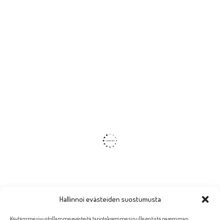
Hallinnoi evästeiden suostumusta
Käytämme sivustollamme evästeitä tarjotaksemme sinulle entistä paremman