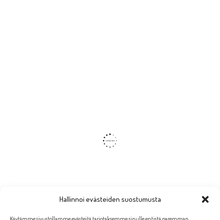
Hallinnoi evästeiden suostumusta
Käytämme sivustollamme evästeitä tarjotaksemme sinulle entistä paremman