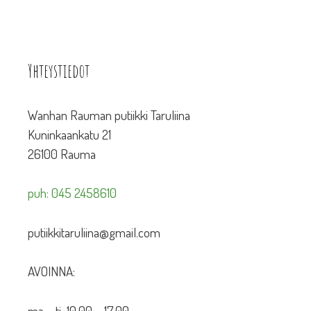
Yhteystiedot
Wanhan Rauman putiikki Taruliina
Kuninkaankatu 21
26100 Rauma
puh: 045 2458610
putiikkitaruliina@gmail.com
AVOINNA:
ma – ti 10.00 – 17.00