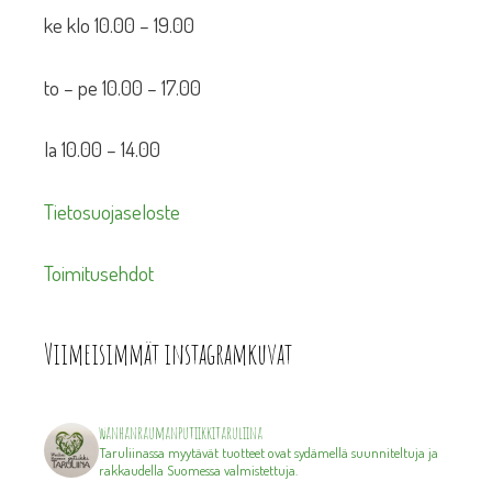
ke klo 10.00 – 19.00
to – pe 10.00 – 17.00
la 10.00 – 14.00
Tietosuojaseloste
Toimitusehdot
Viimeisimmät instagramkuvat
wanhanraumanputiikkitaruliina
Taruliinassa myytävät tuotteet ovat sydämellä suunniteltuja ja
rakkaudella Suomessa valmistettuja.