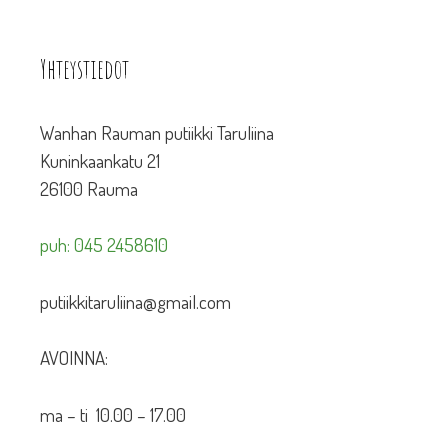
Yhteystiedot
Wanhan Rauman putiikki Taruliina
Kuninkaankatu 21
26100 Rauma
puh: 045 2458610
putiikkitaruliina@gmail.com
AVOINNA:
ma – ti 10.00 – 17.00