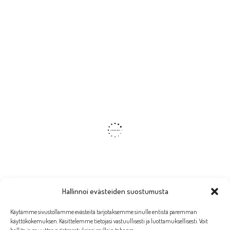
Hallinnoi evästeiden suostumusta
Käytämme sivustollamme evästeitä tarjotaksemme sinulle entistä paremman
käyttökokemuksen. Käsittelemme tietojasi vastuullisesti ja luottamuksellisesti. Voit