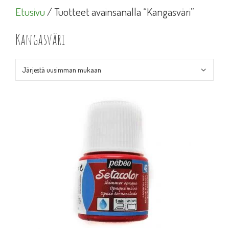
Etusivu
/ Tuotteet avainsanalla “Kangasväri”
Kangasväri
Tällä
tuotteella
on
useampi
muunnelma.
Voit
tehdä
valinnat
tuotteen