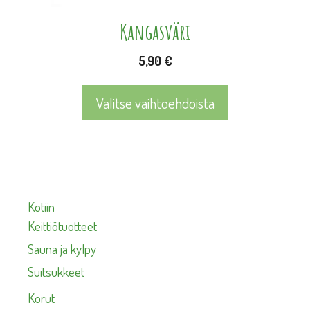
sivulla.
Kangasväri
5,90
€
Valitse vaihtoehdoista
Kotiin
Keittiötuotteet
Sauna ja kylpy
Suitsukkeet
Korut