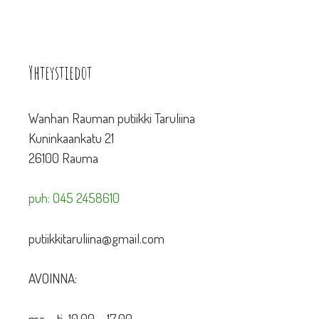
Yhteystiedot
Wanhan Rauman putiikki Taruliina
Kuninkaankatu 21
26100 Rauma
puh: 045 2458610
putiikkitaruliina@gmail.com
AVOINNA:
ma – ti 10.00 – 17.00