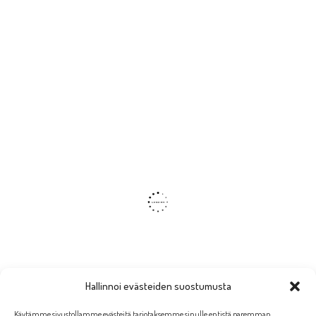
Hallinnoi evästeiden suostumusta
Käytämme sivustollamme evästeitä tarjotaksemme sinulle entistä paremman