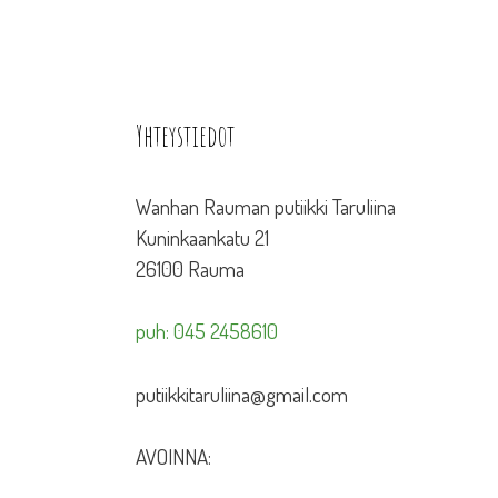
Yhteystiedot
Wanhan Rauman putiikki Taruliina
Kuninkaankatu 21
26100 Rauma
puh: 045 2458610
putiikkitaruliina@gmail.com
AVOINNA: