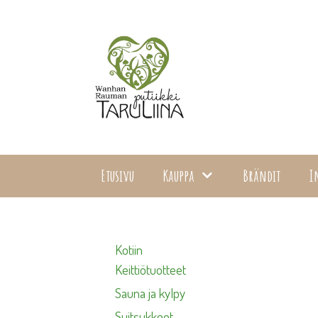
Siirry
sisältöön
Etusivu
Kauppa
Brändit
I
Kotiin
Keittiötuotteet
Sauna ja kylpy
Suitsukkeet