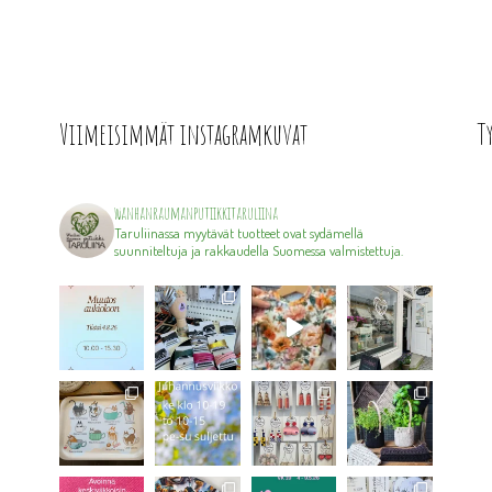
Viimeisimmät instagramkuvat
T
wanhanraumanputiikkitaruliina
Taruliinassa myytävät tuotteet ovat sydämellä
suunniteltuja ja rakkaudella Suomessa valmistettuja.