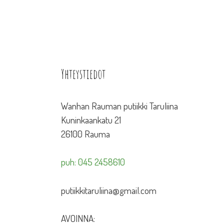
Yhteystiedot
Wanhan Rauman putiikki Taruliina
Kuninkaankatu 21
26100 Rauma
puh: 045 2458610
putiikkitaruliina@gmail.com
AVOINNA: