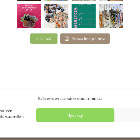
Lataa lisää...
Seuraa Instagramissa
Hallinnoi evästeiden suostumusta
emuksen.
Hyväksy
setuksiasi milloin
anhan Rauman putiikki Taruliina 2026 | Ulkoasu:
AllaQuun Desi