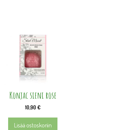
Konjac sieni rose
10,90
€
Lisää ostoskoriin