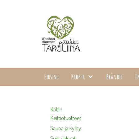
Siirry
sisältöön
Etusivu
Kauppa
Brändit
I
Kotiin
Keittiötuotteet
Sauna ja kylpy
Suitsukkeet