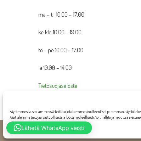
ma – ti 10.00 – 17.00
ke klo 10.00 – 19.00
to – pe 10.00 – 17.00
la 10.00 – 14.00
Tietosuojaseloste
Toimitusehdot
Käytämme sivustollamme evästeitä tarjotaksemme sinulle entistä paremman käyttökok
Käsittelemme tietojasi vastuullisesti ja luottamuksellisesti. Voit hallita ja muuttaa evästea
tahansa.
Lähetä WhatsApp viesti
W