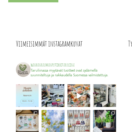
Viimeisimmät instagramkuvat
T
wanhanraumanputiikkitaruliina
Taruliinassa myytävät tuotteet ovat sydämellä
suunniteltuja ja rakkaudella Suomessa valmistettuja.