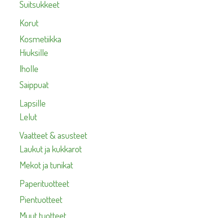
Suitsukkeet
Korut
Kosmetiikka
Hiuksille
Iholle
Saippuat
Lapsille
Lelut
Vaatteet & asusteet
Laukut ja kukkarot
Mekot ja tunikat
Paperituotteet
Pientuotteet
Muut tuotteet