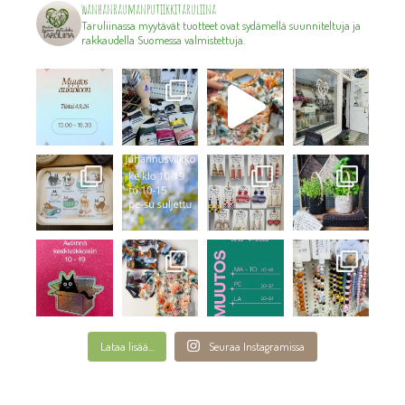
wanhanraumanputiikkitaruliina
Taruliinassa myytävät tuotteet ovat sydämellä suunniteltuja ja
rakkaudella Suomessa valmistettuja.
Lataa lisää...
Seuraa Instagramissa