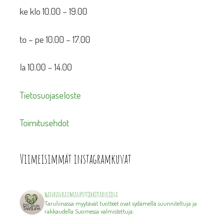
ke klo 10.00 – 19.00
to – pe 10.00 – 17.00
la 10.00 – 14.00
Tietosuojaseloste
Toimitusehdot
Viimeisimmät instagramkuvat
wanhanraumanputiikkitaruliina
Taruliinassa myytävät tuotteet ovat sydämellä suunniteltuja ja
rakkaudella Suomessa valmistettuja.