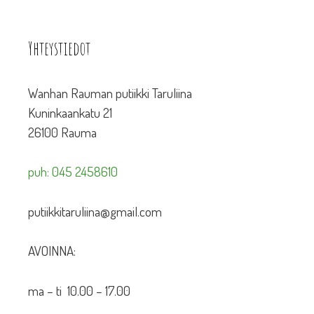
Yhteystiedot
Wanhan Rauman putiikki Taruliina
Kuninkaankatu 21
26100 Rauma
puh: 045 2458610
putiikkitaruliina@gmail.com
AVOINNA:
ma – ti 10.00 – 17.00