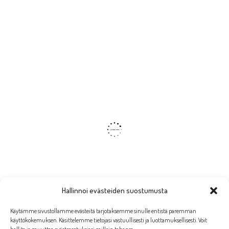
Hallinnoi evästeiden suostumusta
Käytämme sivustollamme evästeitä tarjotaksemme sinulle entistä paremman
käyttökokemuksen. Käsittelemme tietojasi vastuullisesti ja luottamuksellisesti. Voit