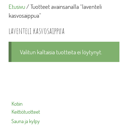
Etusivu
/ Tuotteet avainsanalla “laventeli
kasvosaippua”
laventeli kasvosaippua
Valitun kaltaisia tuotteita ei löytynyt.
Kotiin
Keittiötuotteet
Sauna ja kylpy