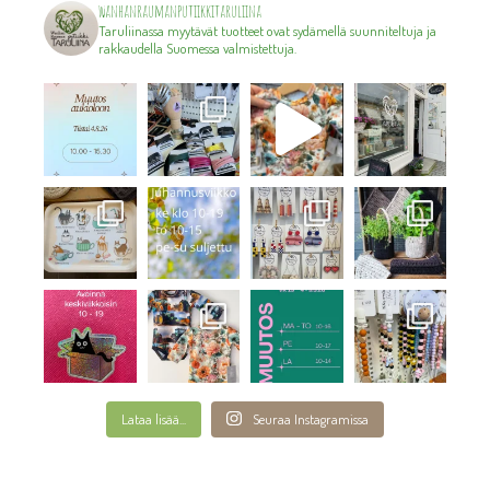
wanhanraumanputiikkitaruliina
Taruliinassa myytävät tuotteet ovat sydämellä suunniteltuja ja
rakkaudella Suomessa valmistettuja.
Lataa lisää...
Seuraa Instagramissa