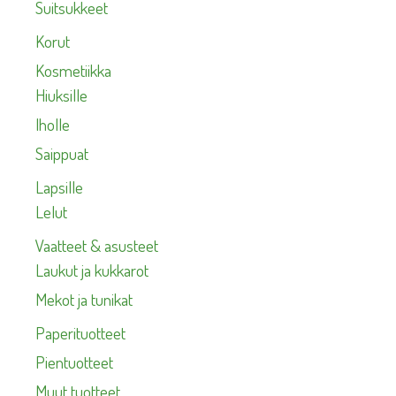
Suitsukkeet
Korut
Kosmetiikka
Hiuksille
Iholle
Saippuat
Lapsille
Lelut
Vaatteet & asusteet
Laukut ja kukkarot
Mekot ja tunikat
Paperituotteet
Pientuotteet
Muut tuotteet