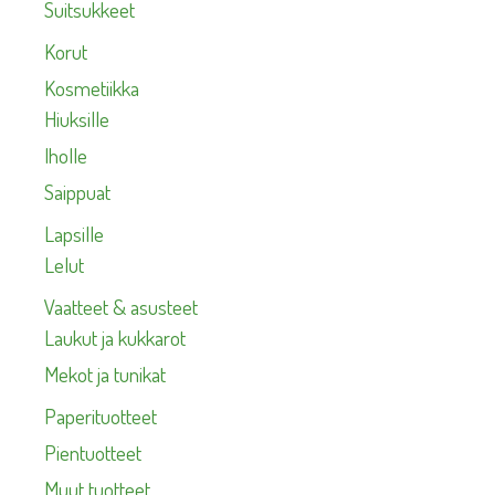
Suitsukkeet
Korut
Kosmetiikka
Hiuksille
Iholle
Saippuat
Lapsille
Lelut
Vaatteet & asusteet
Laukut ja kukkarot
Mekot ja tunikat
Paperituotteet
Pientuotteet
Muut tuotteet