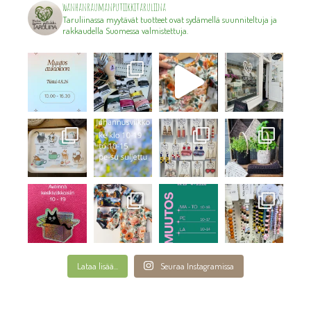
wanhanraumanputiikkitaruliina
Taruliinassa myytävät tuotteet ovat sydämellä suunniteltuja ja
rakkaudella Suomessa valmistettuja.
Lataa lisää...
Seuraa Instagramissa