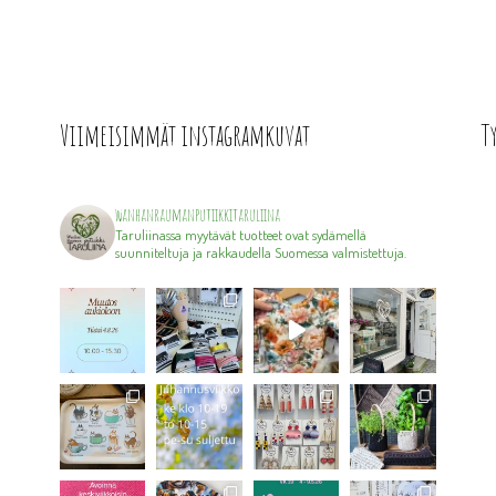
Viimeisimmät instagramkuvat
T
wanhanraumanputiikkitaruliina
Taruliinassa myytävät tuotteet ovat sydämellä
suunniteltuja ja rakkaudella Suomessa valmistettuja.