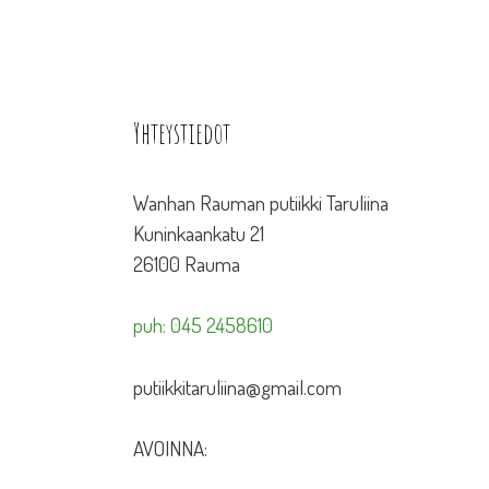
Yhteystiedot
Wanhan Rauman putiikki Taruliina
Kuninkaankatu 21
26100 Rauma
puh: 045 2458610
putiikkitaruliina@gmail.com
AVOINNA: