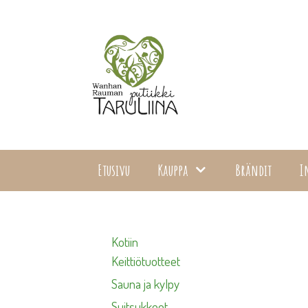
Siirry
sisältöön
Etusivu
Kauppa
Brändit
I
Kotiin
Keittiötuotteet
Sauna ja kylpy
Suitsukkeet