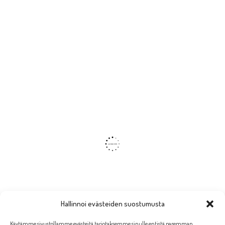
Hallinnoi evästeiden suostumusta
Käytämme sivustollamme evästeitä tarjotaksemme sinulle entistä paremman