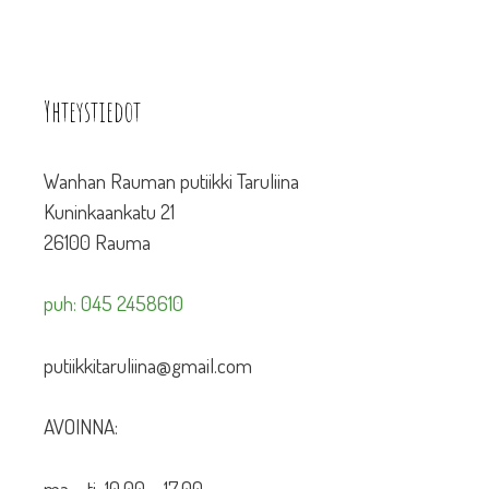
Yhteystiedot
Wanhan Rauman putiikki Taruliina
Kuninkaankatu 21
26100 Rauma
puh: 045 2458610
putiikkitaruliina@gmail.com
AVOINNA:
ma – ti 10.00 – 17.00