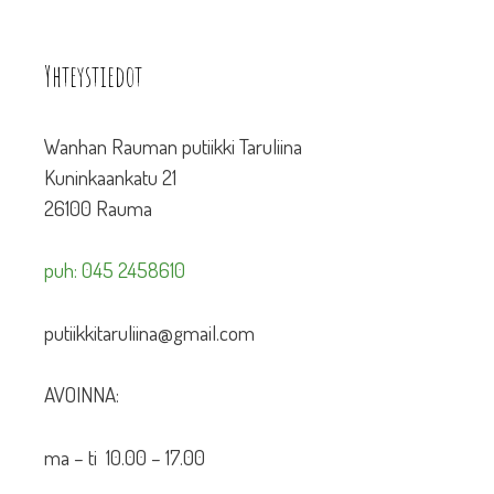
Yhteystiedot
Wanhan Rauman putiikki Taruliina
Kuninkaankatu 21
26100 Rauma
puh: 045 2458610
putiikkitaruliina@gmail.com
AVOINNA:
ma – ti 10.00 – 17.00