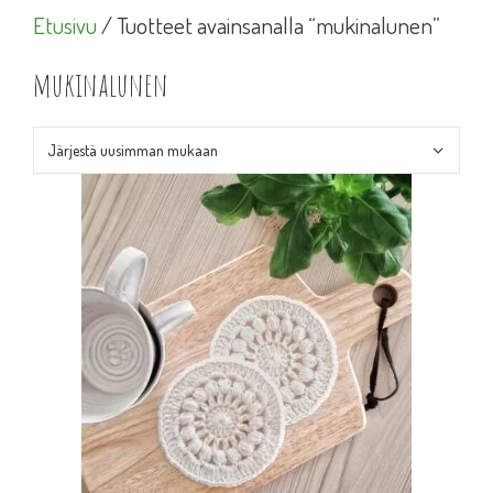
Etusivu
/ Tuotteet avainsanalla “mukinalunen”
mukinalunen
Tällä
tuotteella
on
useampi
muunnelma.
Voit
tehdä
valinnat
tuotteen