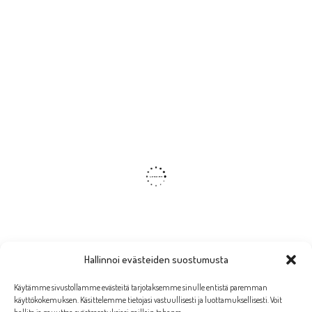
Hallinnoi evästeiden suostumusta
Käytämme sivustollamme evästeitä tarjotaksemme sinulle entistä paremman
käyttökokemuksen. Käsittelemme tietojasi vastuullisesti ja luottamuksellisesti. Voit