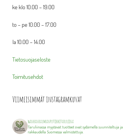
ke klo 10.00 – 19.00
to – pe 10.00 – 17.00
la 10.00 – 14.00
Tietosuojaseloste
Toimitusehdot
Viimeisimmät instagramkuvat
wanhanraumanputiikkitaruliina
Taruliinassa myytävät tuotteet ovat sydämellä suunniteltuja ja
rakkaudella Suomessa valmistettuja.