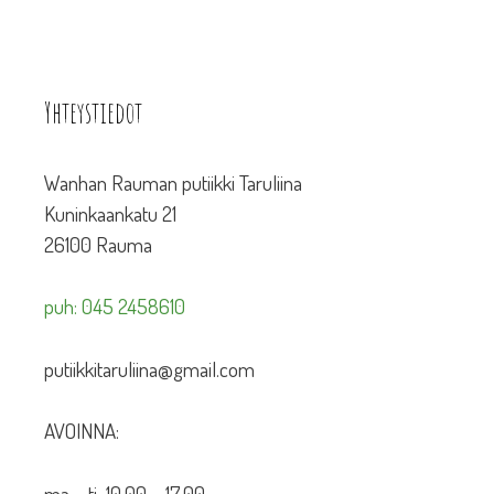
Yhteystiedot
Wanhan Rauman putiikki Taruliina
Kuninkaankatu 21
26100 Rauma
puh: 045 2458610
putiikkitaruliina@gmail.com
AVOINNA:
ma – ti 10.00 – 17.00