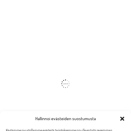
Hallinnoi evästeiden suostumusta
Käytämme sivustollamme evästeitä tarjotaksemme sinulle entistä paremman