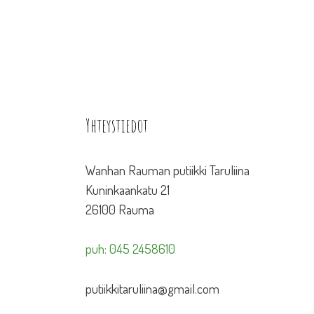
Yhteystiedot
Wanhan Rauman putiikki Taruliina
Kuninkaankatu 21
26100 Rauma
puh: 045 2458610
putiikkitaruliina@gmail.com