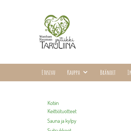
Siirry
sisältöön
Etusivu
Kauppa
Brändit
I
Kotiin
Keittiötuotteet
Sauna ja kylpy
Suitsukkeet