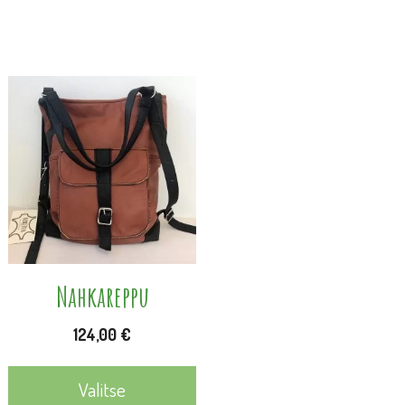
Tällä
tuotteella
on
useampi
muunnelma.
Voit
tehdä
valinnat
Nahkareppu
tuotteen
124,00
€
sivulla.
Valitse