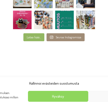
Lataa lisää...
Seuraa Instagramissa
Hallinnoi evästeiden suostumusta
emuksen.
Hyväksy
setuksiasi milloin
anhan Rauman putiikki Taruliina 2026 | Ulkoasu:
AllaQuun Desi