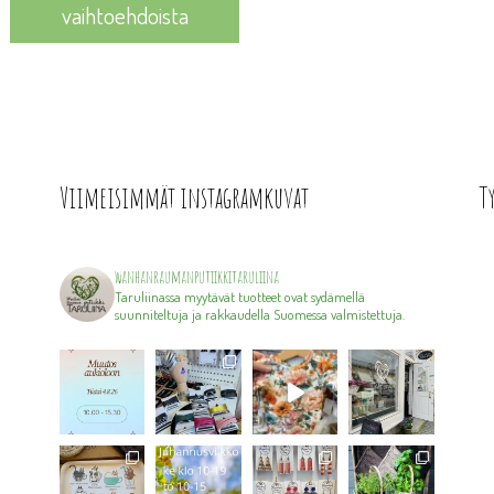
vaihtoehdoista
Viimeisimmät instagramkuvat
T
wanhanraumanputiikkitaruliina
Taruliinassa myytävät tuotteet ovat sydämellä
suunniteltuja ja rakkaudella Suomessa valmistettuja.