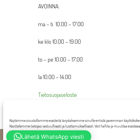
AVOINNA:
ma – ti 10.00 – 17.00
ke klo 10.00 – 19.00
to – pe 10.00 – 17.00
la 10.00 – 14.00
Tietosuojaseloste
Toimitusehdot
Käytämme sivustollamme evästeitä tarjotaksemme sinulle entistä paremman käyttökok
Käsittelemme tietojasi vastuullisesti ja luottamuksellisesti. Voit hallita ja muuttaa evästea
tahansa.
Lähetä WhatsApp viesti
W